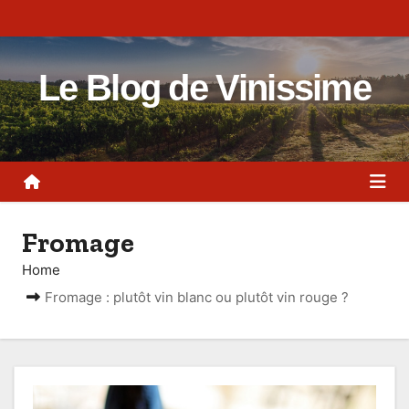
S
k
i
Le Blog de Vinissime
p
t
o
c
o
n
Fromage
t
e
Home
n
Fromage : plutôt vin blanc ou plutôt vin rouge ?
t