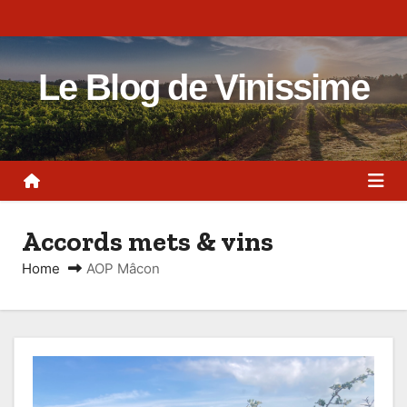
S
k
i
Le Blog de Vinissime
p
t
o
c
o
n
Accords mets & vins
t
e
Home
AOP Mâcon
n
t