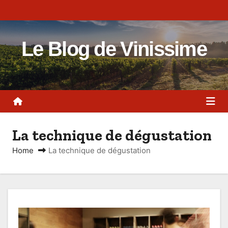
S
k
i
Le Blog de Vinissime
p
t
o
c
o
n
La technique de dégustation
t
e
Home
La technique de dégustation
n
t