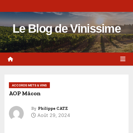
S
k
i
Le Blog de Vinissime
p
t
o
c
o
n
t
ACCORDS METS & VINS
e
AOP Mâcon
n
t
By
Philippe CATZ
Août 29, 2024