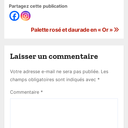
Partagez cette publication
N
Palette rosé et daurade en « Or »
a
v
Laisser un commentaire
i
Votre adresse e-mail ne sera pas publiée.
Les
g
champs obligatoires sont indiqués avec
*
a
Commentaire
*
t
i
o