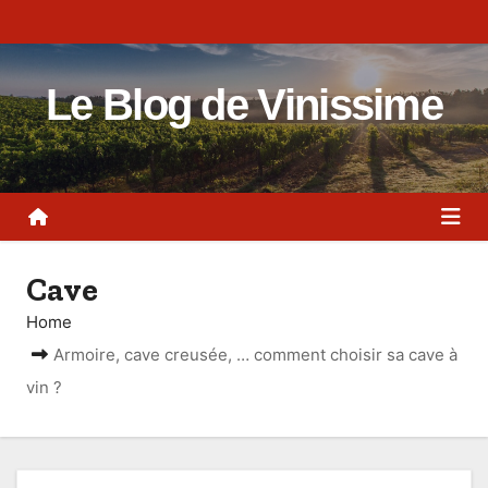
S
k
i
Le Blog de Vinissime
p
t
o
c
o
n
Cave
t
e
Home
n
Armoire, cave creusée, … comment choisir sa cave à
t
vin ?