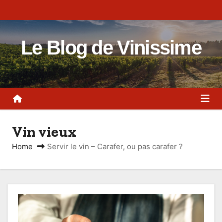
S
k
i
Le Blog de Vinissime
p
t
o
c
o
n
Vin vieux
t
e
Home
Servir le vin – Carafer, ou pas carafer ?
n
t