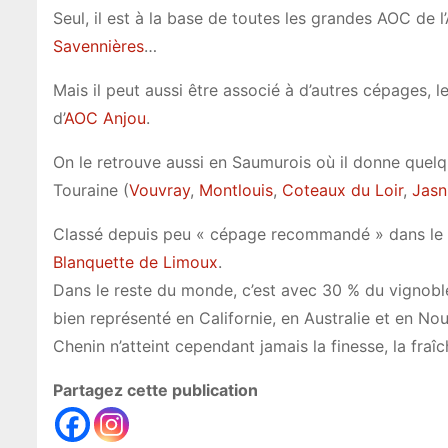
Seul, il est à la base de toutes les grandes AOC de 
Savennières
…
Mais il peut aussi être associé à d’autres cépages, l
d’
AOC
Anjou
.
On le retrouve aussi en Saumurois où il donne quelq
Touraine (
Vouvray
,
Montlouis
,
Coteaux du
Loir
,
Jasn
Classé depuis peu « cépage recommandé » dans le Sud
Blanquette
de Limoux
.
Dans le reste du monde, c’est avec 30 % du vignoble 
bien représenté en Californie, en Australie et en N
Chenin n’atteint cependant jamais la finesse, la fraîc
Partagez cette publication