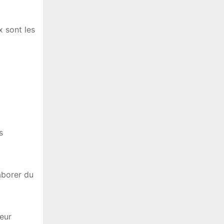
 sont les
s
laborer du
leur