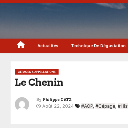
S
k
i
p
t
o
Actualités
Technique De Dégustation
c
o
n
CÉPAGES & APPELLATIONS
t
Le Chenin
e
n
t
By
Philippe CATZ
Août 22, 2024
#AOP
,
#Cépage
,
#His