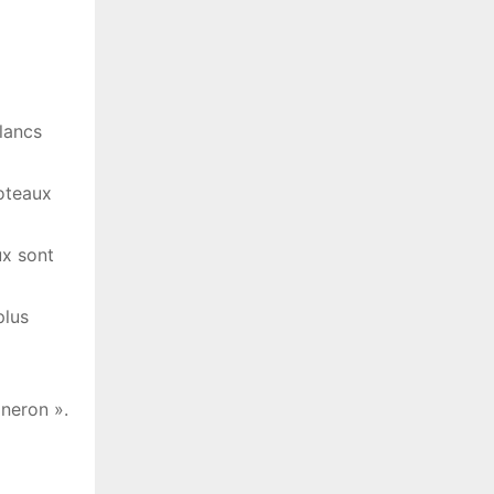
blancs
Coteaux
ux sont
plus
gneron ».