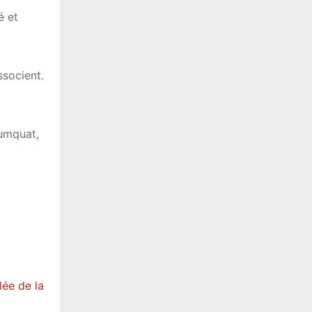
é et
ssocient.
kumquat,
llée
de
la