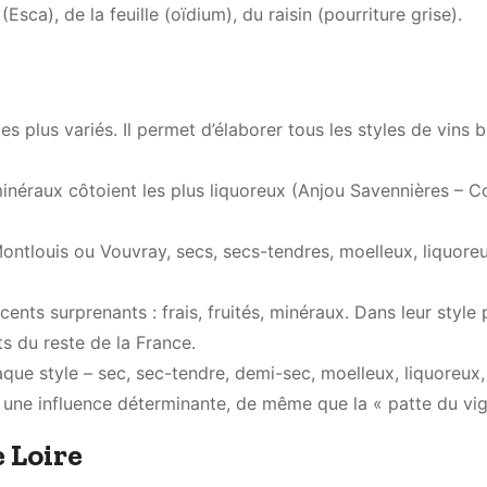
Esca), de la feuille (oïdium), du raisin (pourriture grise).
s plus variés. Il permet d’élaborer tous les styles de vins 
 minéraux côtoient les plus liquoreux (Anjou Savennières – 
tlouis ou Vouvray, secs, secs-tendres, moelleux, liquore
ents surprenants : frais, fruités, minéraux. Dans leur style 
ts du reste de la France.
ue style – sec, sec-tendre, demi-sec, moelleux, liquoreux,
ours une influence déterminante, de même que la « patte du vi
 Loire