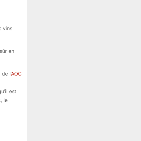
s vins
sûr en
de l’
AOC
’il est
, le